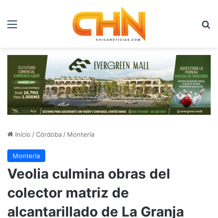
Menú
B
Inicio
/
Córdoba
/
Montería
Montería
Veolia culmina obras del
colector matriz de
alcantarillado de La Granja