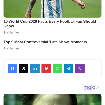
Facebook
X
LinkedIn
Pinterest
WhatsApp
Telegram
Viber