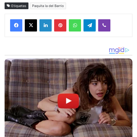
Etiquetas
Paquita la del Barrio
Facebook
X
LinkedIn
Pinterest
WhatsApp
Telegram
Viber