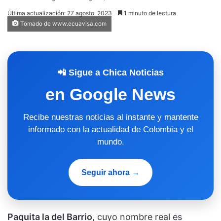
Última actualización: 27 agosto, 2023
1 minuto de lectura
Tomado de www.ecuavisa.com
📲 Sigue a Chica Noticias
en Google News
Recibe nuestras noticias al instante y mantente
informado con la actualidad de Colombia y el
mundo.
Seguir ahora →
Paquita la del Barrio
, cuyo nombre real es