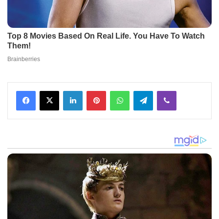
Facebook
X
LinkedIn
Pinterest
WhatsApp
Telegram
Viber