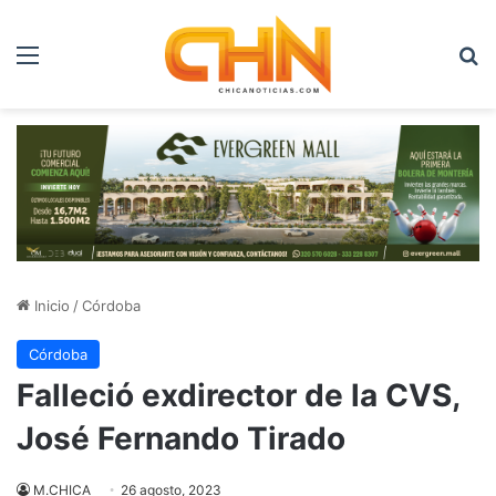
Menú
B
Inicio
/
Córdoba
Córdoba
Falleció exdirector de la CVS,
José Fernando Tirado
M.CHICA
26 agosto, 2023