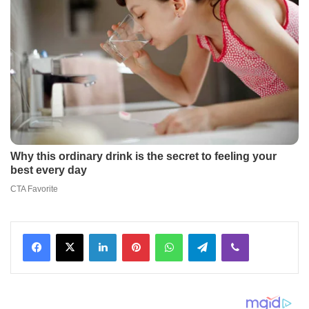
Facebook
X
LinkedIn
Pinterest
WhatsApp
Telegram
Viber