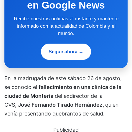
en Google News
Recibe nuestras noticias al instante y mantente
informado con la actualidad de Colombia y el
mundo.
Seguir ahora →
En la madrugada de este sábado 26 de agosto,
se conoció el
fallecimiento en una clínica de la
ciudad de Montería
del exdirector de la
CVS,
José Fernando Tirado Hernández,
quien
venía presentando quebrantos de salud.
Publicidad