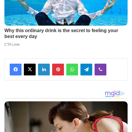
Facebook
X
LinkedIn
Pinterest
WhatsApp
Telegram
Viber