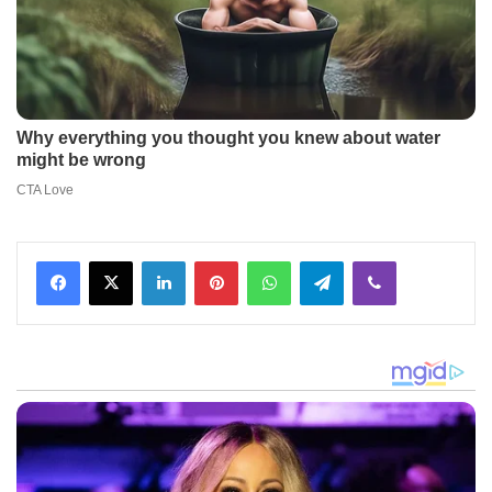
Facebook
X
LinkedIn
Pinterest
WhatsApp
Telegram
Viber