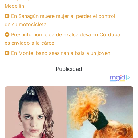
Medellín
En Sahagún muere mujer al perder el control
de su motocicleta
Presunto homicida de exalcaldesa en Córdoba
es enviado a la cárcel
En Montelibano asesinan a bala a un joven
Publicidad