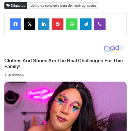
Etiquetas
delito de concierto para delinquir agravado
Facebook
X
LinkedIn
Pinterest
WhatsApp
Telegram
Viber