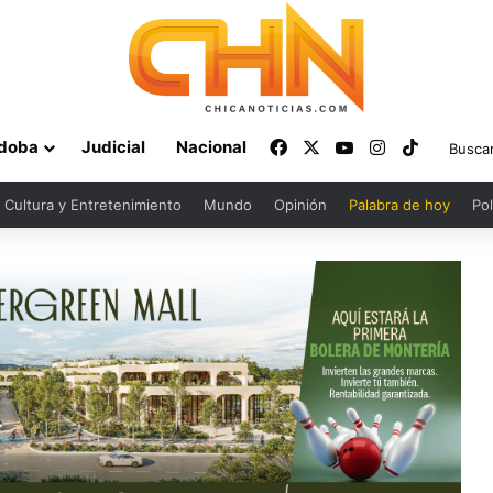
Facebook
X
YouTube
Instagram
TikTok
doba
Judicial
Nacional
Cultura y Entretenimiento
Mundo
Opinión
Palabra de hoy
Pol