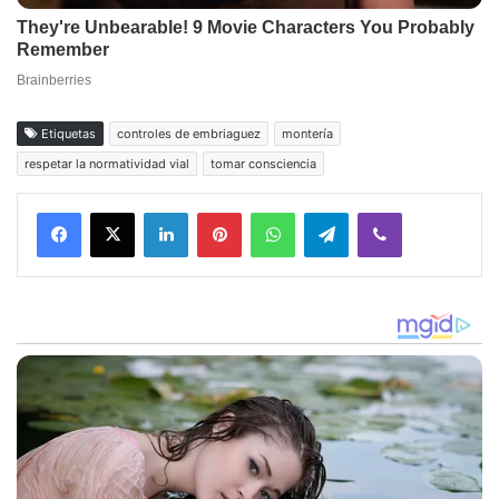
Etiquetas
controles de embriaguez
montería
respetar la normatividad vial
tomar consciencia
Facebook
X
LinkedIn
Pinterest
WhatsApp
Telegram
Viber