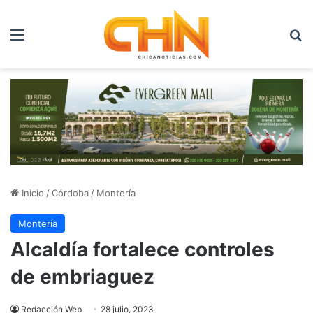
Menú
B
Inicio
/
Córdoba
/
Montería
Montería
Alcaldía fortalece controles
de embriaguez
Redacción Web
28 julio, 2023