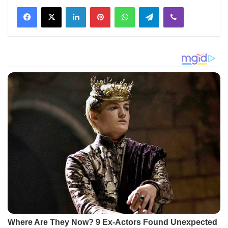
Facebook
X
LinkedIn
Pinterest
WhatsApp
Telegram
Viber