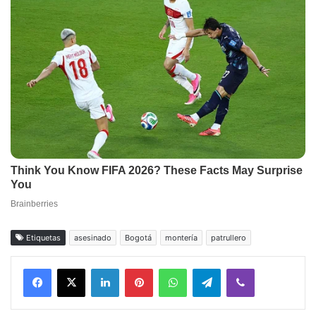
Etiquetas
asesinado
Bogotá
montería
patrullero
Facebook
X
LinkedIn
Pinterest
WhatsApp
Telegram
Viber