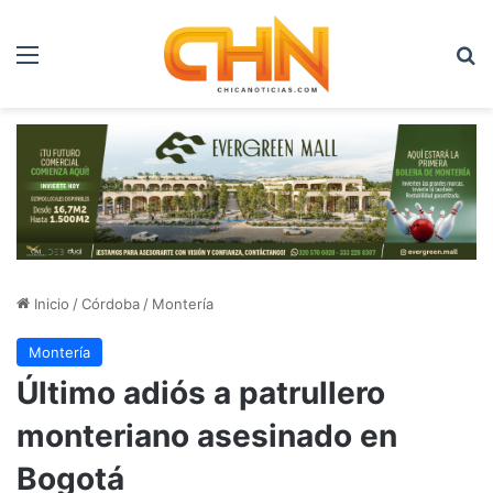
Menú
B
Inicio
/
Córdoba
/
Montería
Montería
Último adiós a patrullero
monteriano asesinado en
Bogotá