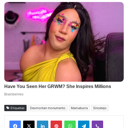
Etiquetas
Desmontan monumento
Mamaburra
Sincelejo
Facebook
X
LinkedIn
Pinterest
WhatsApp
Telegram
Viber