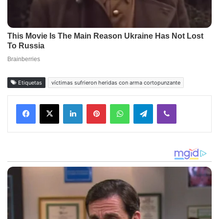
Etiquetas
víctimas sufrieron heridas con arma cortopunzante
Facebook
X
LinkedIn
Pinterest
WhatsApp
Telegram
Viber