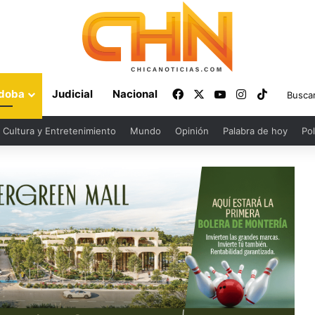
Facebook
X
YouTube
Instagram
TikTok
doba
Judicial
Nacional
Cultura y Entretenimiento
Mundo
Opinión
Palabra de hoy
Pol