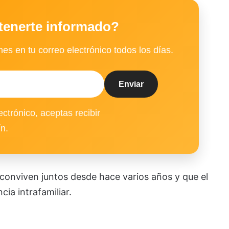
tenerte informado?
es en tu correo electrónico todos los días.
ectrónico, aceptas recibir
ín.
 conviven juntos desde hace varios años y que el
ia intrafamiliar.