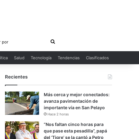
Buscar
por
ítica
Salud
Tecnología
Tendencias
Clasificados
Recientes
Más cerca y mejor conectados:
avanza pavimentación de
importante vía en San Pelayo
Hace 2 horas
“Nos faltan cinco horas para
que pase esta pesadilla”, papá
del ‘Tigre’ se la cantó a Petro