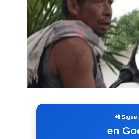
📲 Sigue 
en Go