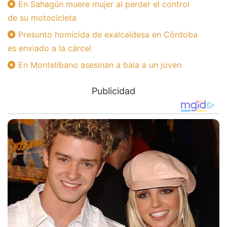
En Sahagún muere mujer al perder el control
de su motocicleta
Presunto homicida de exalcaldesa en Córdoba
es enviado a la cárcel
En Montelibano asesinan a bala a un joven
Publicidad