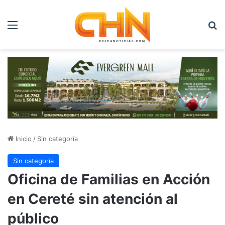
Menú
B
Inicio
/
Sin categoría
Sin categoría
Oficina de Familias en Acción
en Cereté sin atención al
público