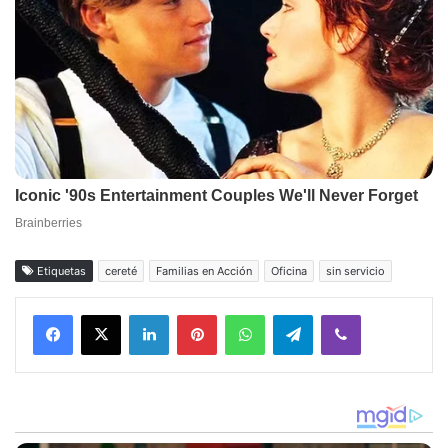
Etiquetas
cereté
Familias en Acción
Oficina
sin servicio
Facebook
X
LinkedIn
Pinterest
WhatsApp
Telegram
Viber