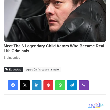
Etiquetas
agresión física a una mujer
Facebook
X
LinkedIn
Pinterest
WhatsApp
Telegram
Viber