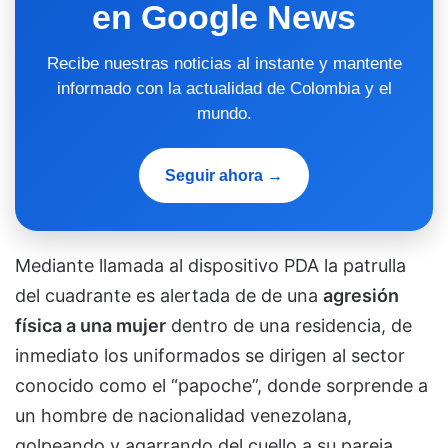
en Google News
Recibe nuestras noticias al instante y mantente
informado con la actualidad de Colombia y el
mundo.
Seguir ahora →
Mediante llamada al dispositivo PDA la patrulla
del cuadrante es alertada de de una
agresión
física a una mujer
dentro de una residencia, de
inmediato los uniformados se dirigen al sector
conocido como el “papoche”, donde sorprende a
un hombre de nacionalidad venezolana,
golpeando y agarrando del cuello a su pareja