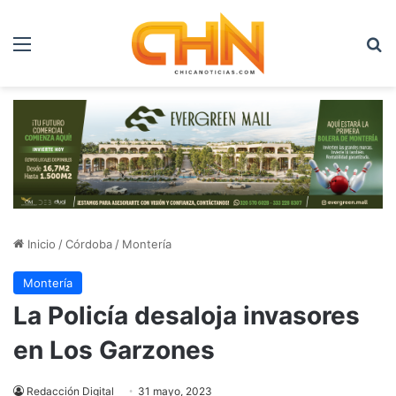
Menú
B
Inicio
/
Córdoba
/
Montería
Montería
La Policía desaloja invasores
en Los Garzones
Redacción Digital
31 mayo, 2023