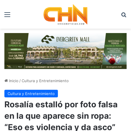
Menú
B
Inicio
/
Cultura y Entretenimiento
Cultura y Entretenimiento
Rosalía estalló por foto falsa
en la que aparece sin ropa:
“Eso es violencia y da asco”