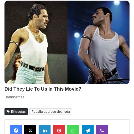
Etiquetas
Rosalía aparece desnuda
Facebook
X
LinkedIn
Pinterest
WhatsApp
Telegram
Viber