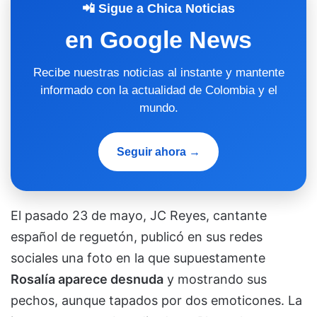
📲 Sigue a Chica Noticias
en Google News
Recibe nuestras noticias al instante y mantente
informado con la actualidad de Colombia y el
mundo.
Seguir ahora →
El pasado 23 de mayo, JC Reyes, cantante
español de reguetón, publicó en sus redes
sociales una foto en la que supuestamente
Rosalía aparece desnuda
y mostrando sus
pechos, aunque tapados por dos emoticones. La