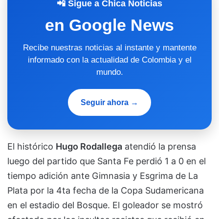
📲 Sigue a Chica Noticias
en Google News
Recibe nuestras noticias al instante y mantente
informado con la actualidad de Colombia y el
mundo.
Seguir ahora →
El histórico
Hugo Rodallega
atendió la prensa
luego del partido que Santa Fe perdió 1 a 0 en el
tiempo adición ante Gimnasia y Esgrima de La
Plata por la 4ta fecha de la Copa Sudamericana
en el estadio del Bosque. El goleador se mostró