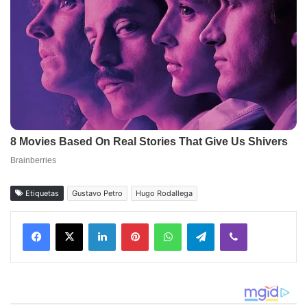
Etiquetas
Gustavo Petro
Hugo Rodallega
Facebook
X
LinkedIn
Pinterest
WhatsApp
Telegram
Viber