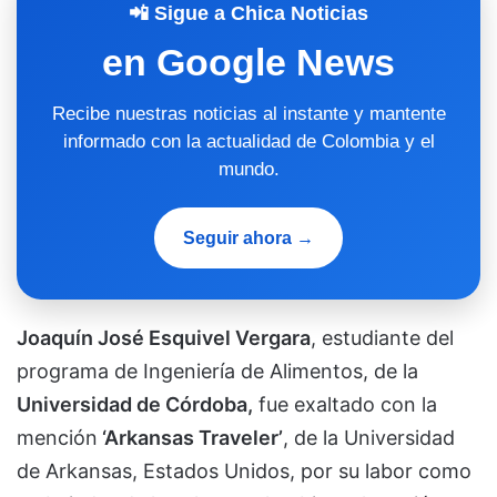
📲 Sigue a Chica Noticias
en Google News
Recibe nuestras noticias al instante y mantente
informado con la actualidad de Colombia y el
mundo.
Seguir ahora →
Joaquín José Esquivel Vergara
, estudiante del
programa de Ingeniería de Alimentos, de la
Universidad de Córdoba,
fue exaltado con la
mención
‘Arkansas Traveler’
, de la Universidad
de Arkansas, Estados Unidos, por su labor como