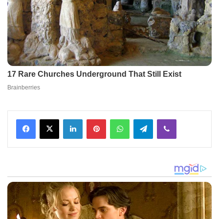
Facebook
X
LinkedIn
Pinterest
WhatsApp
Telegram
Viber