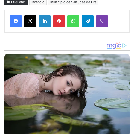
Etiquetas
Incendio
municipio de San José de Uré
Facebook
X
LinkedIn
Pinterest
WhatsApp
Telegram
Viber