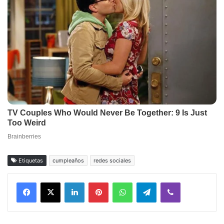
Etiquetas
cumpleaños
redes sociales
Facebook
X
LinkedIn
Pinterest
WhatsApp
Telegram
Viber