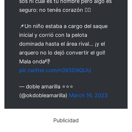
sos ni cuál es tu nombre pero algo es
seguro: no tenés corazón 🤦‍♂️
📌Un niño estaba a cargo del saque
inicial y corrió con la pelota
dominada hasta el área rival… ¡y el
arquero no lo dejó convertir el gol!
Mala onda👎
pic.twitter.com/n0X5D9QlJU
— doble amarilla ⭐️⭐️⭐️
(@okdobleamarilla)
March 16, 2023
Publicidad