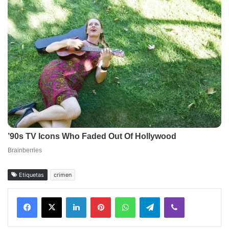
Etiquetas
crimen
Facebook
X
LinkedIn
Pinterest
WhatsApp
Telegram
Viber