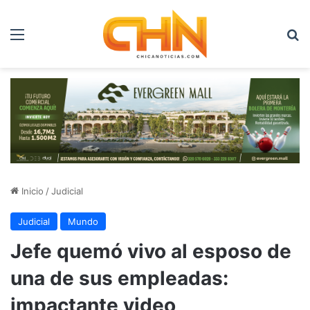
Menú
B
Inicio
/
Judicial
Judicial
Mundo
Jefe quemó vivo al esposo de
una de sus empleadas:
impactante video