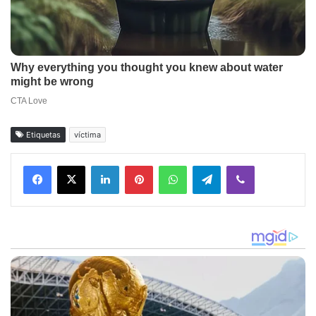
Etiquetas
víctima
Facebook
X
LinkedIn
Pinterest
WhatsApp
Telegram
Viber