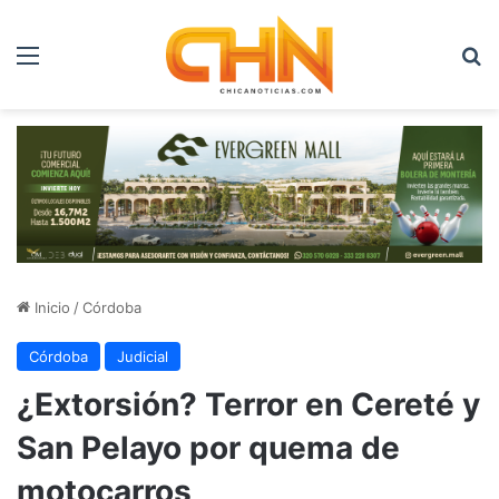
Menú
B
Inicio
/
Córdoba
Córdoba
Judicial
¿Extorsión? Terror en Cereté y
San Pelayo por quema de
motocarros