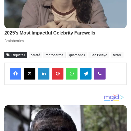
Etiquetas
cereté
motocarros
quemados
San Pelayo
terror
Facebook
X
LinkedIn
Pinterest
WhatsApp
Telegram
Viber