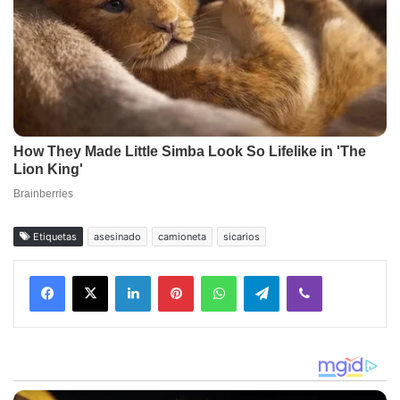
Etiquetas
asesinado
camioneta
sicarios
Facebook
X
LinkedIn
Pinterest
WhatsApp
Telegram
Viber