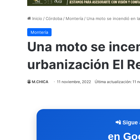
Inicio
/
Córdoba
/
Montería
/
Una moto se incendió en l
Montería
Una moto se incen
urbanización El 
M.CHICA
11 noviembre, 2022
Última actualización: 11 
📲 Sigue 
en Go