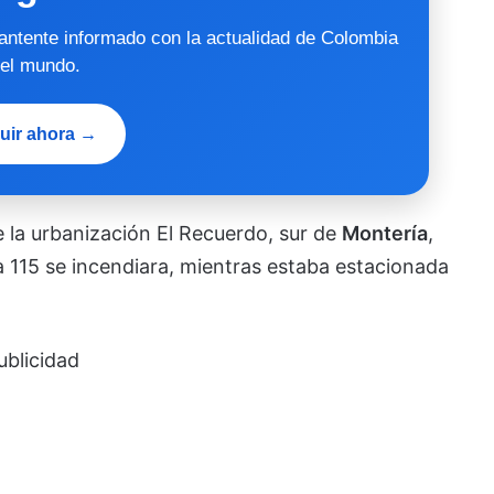
mantente informado con la actualidad de Colombia
 el mundo.
uir ahora →
e la urbanización El Recuerdo, sur de
Montería
,
 115 se incendiara, mientras estaba estacionada
ublicidad