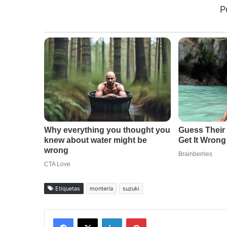
P
Etiquetas
montería
suzuki
Facebook
X
LinkedIn
Pinterest