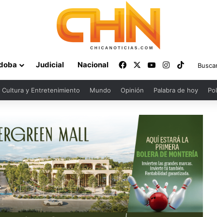
Facebook
X
YouTube
Instagram
TikTok
doba
Judicial
Nacional
Cultura y Entretenimiento
Mundo
Opinión
Palabra de hoy
Pol