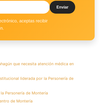
ectrónico, aceptas recibir
ín.
hagún que necesita atención médica en
stitucional liderada por la Personería de
r la Personería de Montería
entro de Montería