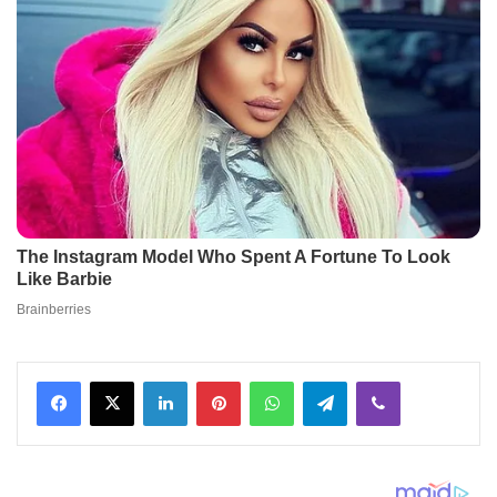
Facebook
X
LinkedIn
Pinterest
WhatsApp
Telegram
Viber