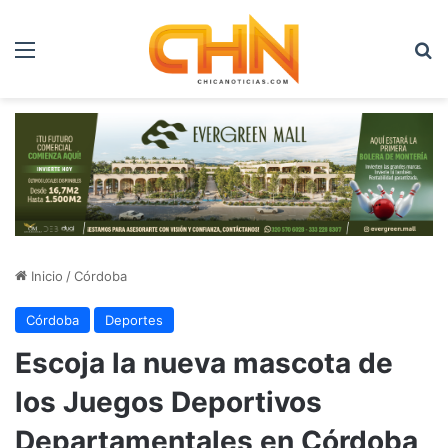
Menú
B
Inicio
/
Córdoba
Córdoba
Deportes
Escoja la nueva mascota de
los Juegos Deportivos
Departamentales en Córdoba