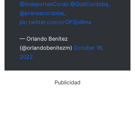
@IndeportesCordo
@GobCordoba_
@prensacordoba_
pic.twitter.com/crOFSjv6ma
— Orlando Benítez
(@orlandobenitezm)
October 16,
2022
Publicidad