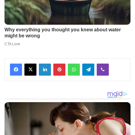
Facebook
X
LinkedIn
Pinterest
WhatsApp
Telegram
Viber