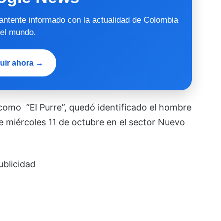
mantente informado con la actualidad de Colombia
 el mundo.
uir ahora →
o como
“El Purre”, quedó identificado el hombre
e miércoles 11 de octubre en el sector Nuevo
ublicidad