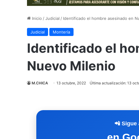
Inicio
/
Judicial
/
Identificado el hombre asesinado en N
Judicial
Montería
Identificado el h
Nuevo Milenio
M.CHICA
13 octubre, 2022
Última actualización: 13 oc
📲 Sigue 
en Go