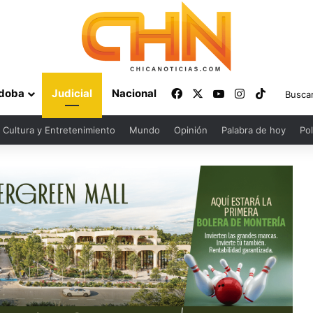
Facebook
X
YouTube
Instagram
TikTok
doba
Judicial
Nacional
Cultura y Entretenimiento
Mundo
Opinión
Palabra de hoy
Pol