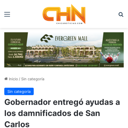
Menú
B
Inicio
/
Sin categoría
Sin categoría
Gobernador entregó ayudas a
los damnificados de San
Carlos