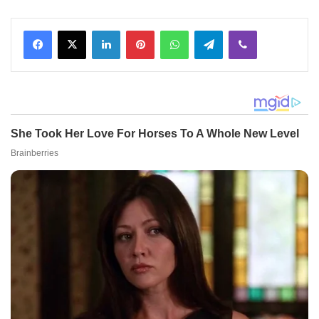
Facebook
X
LinkedIn
Pinterest
WhatsApp
Telegram
Viber