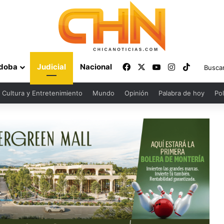
Facebook
X
YouTube
Instagram
TikTok
doba
Judicial
Nacional
Cultura y Entretenimiento
Mundo
Opinión
Palabra de hoy
Pol