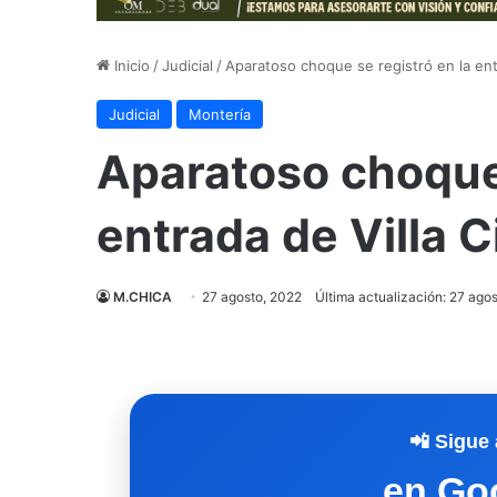
Inicio
/
Judicial
/
Aparatoso choque se registró en la entr
Judicial
Montería
Aparatoso choque 
entrada de Villa C
M.CHICA
27 agosto, 2022
Última actualización: 27 ago
📲 Sigue 
en Go