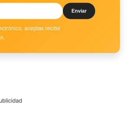
ectrónico, aceptas recibir
ín.
ublicidad