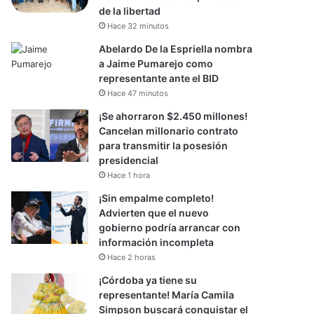
de la libertad
Hace 32 minutos
Abelardo De la Espriella nombra
a Jaime Pumarejo como
representante ante el BID
Hace 47 minutos
¡Se ahorraron $2.450 millones!
Cancelan millonario contrato
para transmitir la posesión
presidencial
Hace 1 hora
¡Sin empalme completo!
Advierten que el nuevo
gobierno podría arrancar con
información incompleta
Hace 2 horas
¡Córdoba ya tiene su
representante! María Camila
Simpson buscará conquistar el