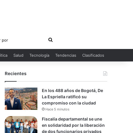
Buscar
por
ítica
Salud
Tecnología
Tendencias
Clasificados
Recientes
En los 488 años de Bogotá, De
La Espriella ratificó su
compromiso con la ciudad
Hace 5 minutos
Fiscalía departamental se une
en solidaridad por la liberación
de dos funcionarios privados