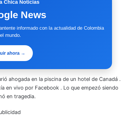
a Chica Noticias
ogle News
mantente informado con la actualidad de Colombia
 el mundo.
uir ahora →
ió ahogada en la piscina de un hotel de Canadá .
itía en vivo por Facebook . Lo que empezó siendo
nó en tragedia.
ublicidad