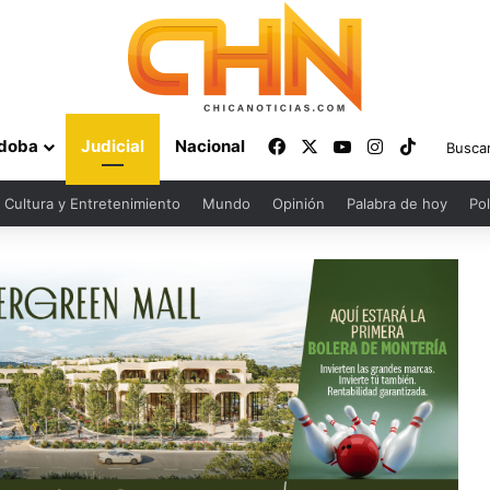
Facebook
X
YouTube
Instagram
TikTok
doba
Judicial
Nacional
Cultura y Entretenimiento
Mundo
Opinión
Palabra de hoy
Pol