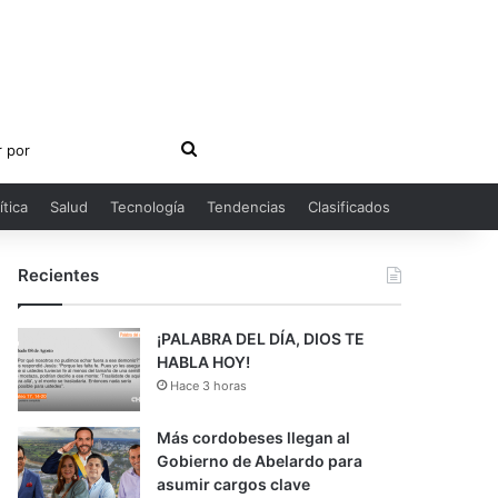
Buscar
por
ítica
Salud
Tecnología
Tendencias
Clasificados
Recientes
¡PALABRA DEL DÍA, DIOS TE
HABLA HOY!
Hace 3 horas
Más cordobeses llegan al
Gobierno de Abelardo para
asumir cargos clave