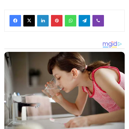
Facebook
X
LinkedIn
Pinterest
WhatsApp
Telegram
Viber