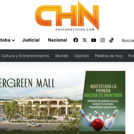
Facebook
X
YouTube
Instagram
TikTok
doba
Judicial
Nacional
Cultura y Entretenimiento
Mundo
Opinión
Palabra de hoy
Pol