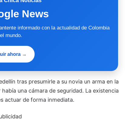
a Chica Noticias
ogle News
mantente informado con la actualidad de Colombia
 el mundo.
uir ahora →
dellín tras presumirle a su novia un arma en la
ar había una cámara de seguridad. La existencia
des actuar de forma inmediata.
ublicidad