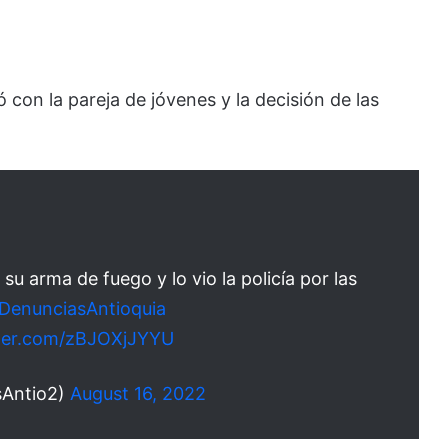
con la pareja de jóvenes y la decisión de las
su arma de fuego y lo vio la policía por las
DenunciasAntioquia
tter.com/zBJOXjJYYU
sAntio2)
August 16, 2022