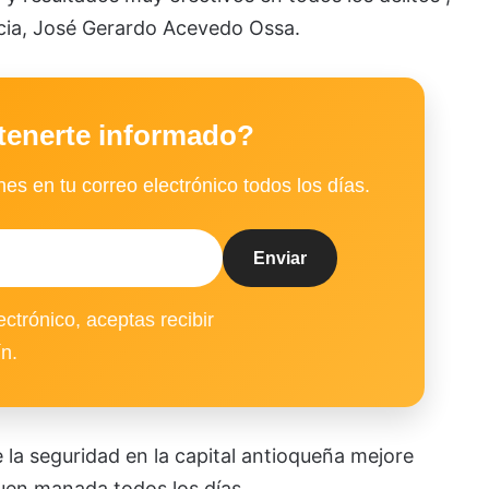
ncia, José Gerardo Acevedo Ossa.
tenerte informado?
es en tu correo electrónico todos los días.
ectrónico, aceptas recibir
ín.
ue la seguridad en la capital antioqueña mejore
guen manada todos los días.