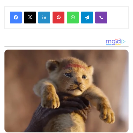
Facebook
X
LinkedIn
Pinterest
WhatsApp
Telegram
Viber