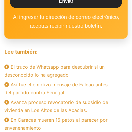
Al ingresar tu dirección de correo electrónico,
aceptas recibir nuestro boletín.
Lee también:
El truco de Whatsapp para descubrir si un
desconocido lo ha agregado
Así fue el emotivo mensaje de Falcao antes
del partido contra Senegal
Avanza proceso revocatorio de subsidio de
vivienda en Los Altos de las Acacias.
En Caracas mueren 15 patos al parecer por
envenenamiento