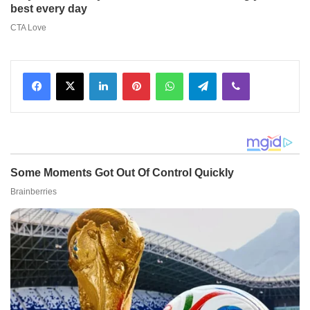
Facebook
X
LinkedIn
Pinterest
WhatsApp
Telegram
Viber