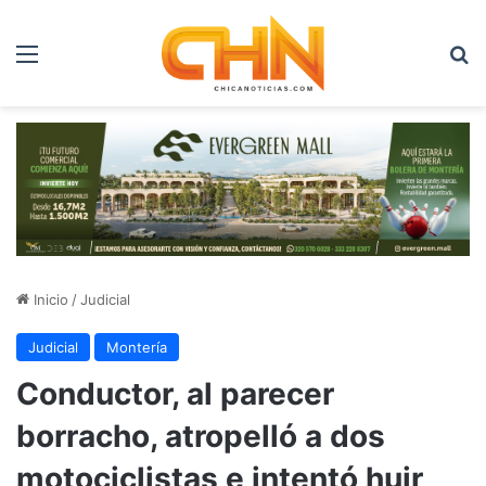
Menú
B
Inicio
/
Judicial
Judicial
Montería
Conductor, al parecer
borracho, atropelló a dos
motociclistas e intentó huir