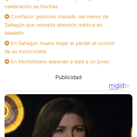
celebración de hinchas
Comfacor gestionó traslado del menor de
Sahagún que necesita atención médica en
Medellín
En Sahagún muere mujer al perder el control
de su motocicleta
En Montelibano asesinan a bala a un joven
Publicidad