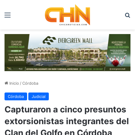
Menú
B
Inicio
/
Córdoba
Córdoba
Judicial
Capturaron a cinco presuntos
extorsionistas integrantes del
Clan del Golfo en Córdoba