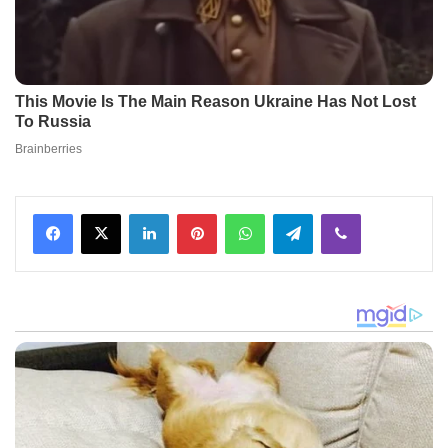
Facebook
X
LinkedIn
Pinterest
WhatsApp
Telegram
Viber