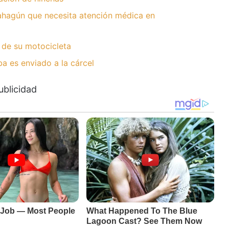
hagún que necesita atención médica en
 de su motocicleta
 es enviado a la cárcel
ublicidad