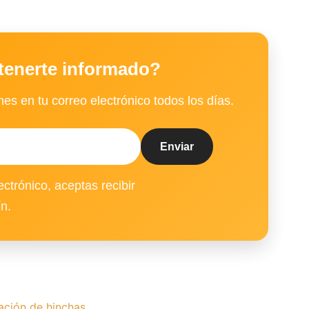
tenerte informado?
es en tu correo electrónico todos los días.
ectrónico, aceptas recibir
ín.
ación de hinchas