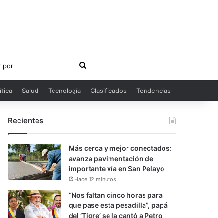
Buscar
por
ítica
Salud
Tecnología
Clasificados
Tendencias
Recientes
Más cerca y mejor conectados:
avanza pavimentación de
importante vía en San Pelayo
Hace 12 minutos
“Nos faltan cinco horas para
que pase esta pesadilla”, papá
del ‘Tigre’ se la cantó a Petro