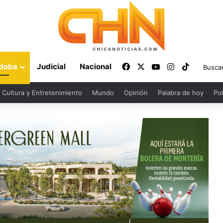
Facebook
X
YouTube
Instagram
TikTok
doba
Judicial
Nacional
Cultura y Entretenimiento
Mundo
Opinión
Palabra de hoy
Pol