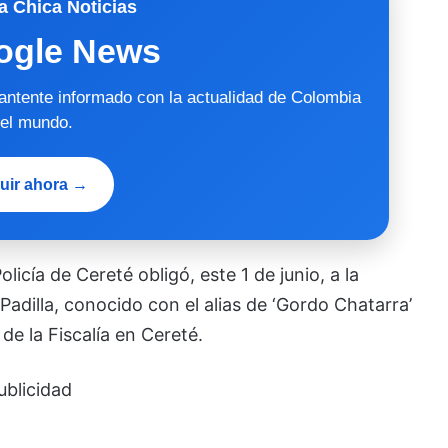
a Chica Noticias
ogle News
mantente informado con la actualidad de Colombia
 el mundo.
uir ahora →
licía de Cereté obligó, este 1 de junio, a la
adilla, conocido con el alias de ‘Gordo Chatarra’
de la Fiscalía en Cereté.
ublicidad