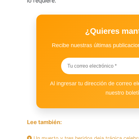
lo requiere.
¿Quieres man
Recibe nuestras últimas publicacion
Al ingresar tu dirección de correo el
nuestro bolet
Lee también:
Un muerto y tres heridos deja trágica celebr