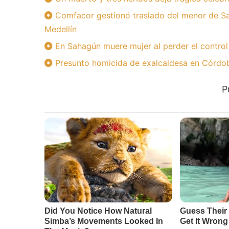
Comfacor gestionó traslado del menor de Sa
Medellín
En Sahagún muere mujer al perder el control
Presunto homicida de exalcaldesa en Córdoba
P