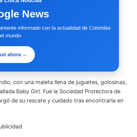
a Chica Noticias
ogle News
mantente informado con la actualidad de Colombia
 el mundo.
uir ahora →
ndio, con una maleta llena de juguetes, golosinas,
hallada Baby Girl. Fue la Sociedad Protectora de
rgó de su rescate y cuidado tras encontrarla en
ublicidad