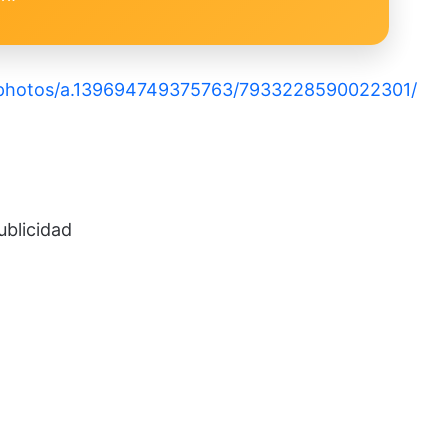
photos/a.139694749375763/7933228590022301/
ublicidad