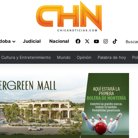
Facebook
X
YouTube
Instagram
TikTok
doba
Judicial
Nacional
Cultura y Entretenimiento
Mundo
Opinión
Palabra de hoy
Pol