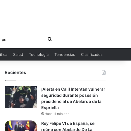
Buscar
por
ítica
Salud
Tecnología
Tendencias
Clasificados
Recientes
¡Alerta en Cali! Intentan vulnerar
seguridad durante posesión
presidencial de Abelardo de la
Espriella
Hace 11 minutos
Rey Felipe VI de España, se
reúne con Abelardo De La