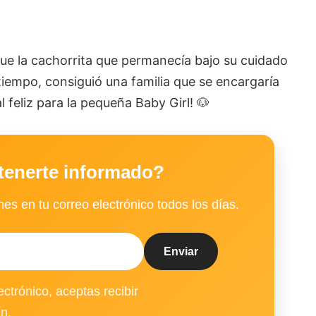
e la cachorrita que permanecía bajo su cuidado
tiempo, consiguió una familia que se encargaría
al feliz para la pequeña Baby Girl! 🐶
tenerte informado?
es en tu correo electrónico todos los días.
ectrónico, aceptas recibir
ín.