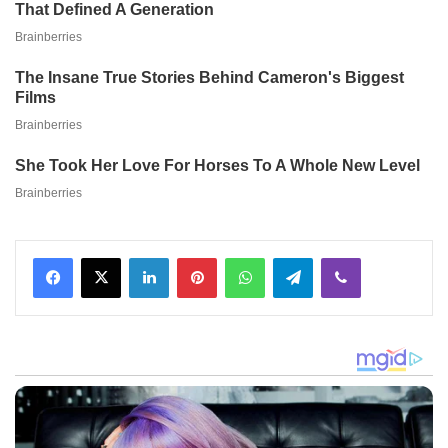
Facebook
X
LinkedIn
Pinterest
WhatsApp
Telegram
Viber