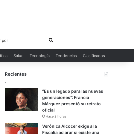
Buscar
por
ítica
Salud
Tecnología
Tendencias
Clasificados
Recientes
“Es un legado para las nuevas
generaciones”: Francia
Márquez presentó su retrato
oficial
Hace 2 horas
Verónica Alcocer exige a la
Fiscalía aclarar si existe una