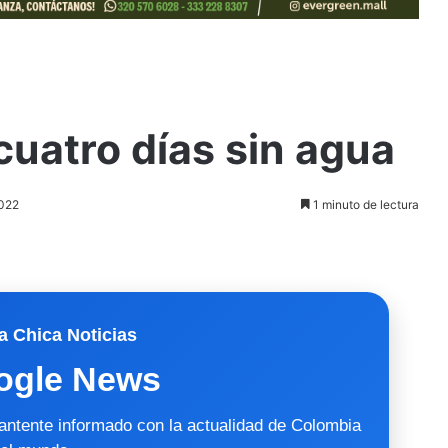
uatro días sin agua
2022
1 minuto de lectura
a Chica Noticias
ogle News
mantente informado con la actualidad de Colombia