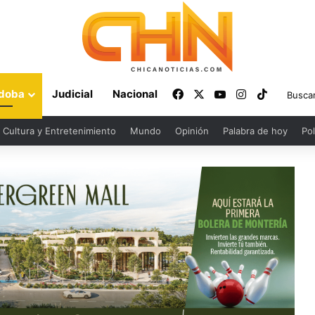
Facebook
X
YouTube
Instagram
TikTok
doba
Judicial
Nacional
Cultura y Entretenimiento
Mundo
Opinión
Palabra de hoy
Pol