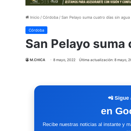
Inicio
/
Córdoba
/
San Pelayo suma cuatro días sin agua
Córdoba
San Pelayo suma c
M.CHICA
8 mayo, 2022
Última actualización: 8 mayo, 
📲 Sigue 
en Go
Recibe nuestras noticias al instante y 