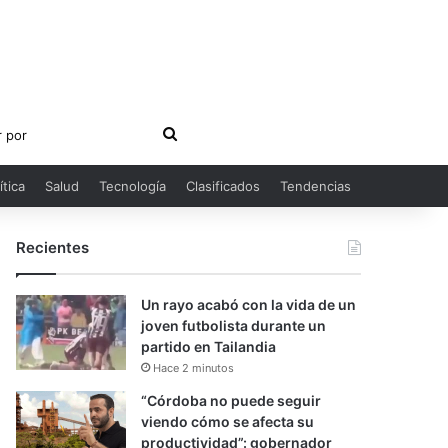
Buscar
por
ítica
Salud
Tecnología
Clasificados
Tendencias
Recientes
Un rayo acabó con la vida de un
joven futbolista durante un
partido en Tailandia
Hace 2 minutos
“Córdoba no puede seguir
viendo cómo se afecta su
productividad”: gobernador