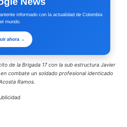
ogle News
mantente informado con la actualidad de Colombia
 el mundo.
uir ahora →
to de la Brigada 17 con la sub estructura Javier
 en combate un soldado profesional identicado
 Acosta Ramos.
ublicidad