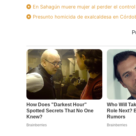
En Sahagún muere mujer al perder el control
Presunto homicida de exalcaldesa en Córdoba
P