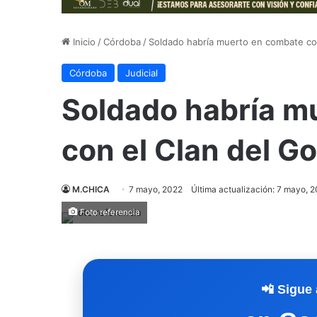
Inicio
/
Córdoba
/
Soldado habría muerto en combate con 
Córdoba
Judicial
Soldado habría m
con el Clan del Go
M.CHICA
7 mayo, 2022
Última actualización: 7 mayo, 
Foto referencia
📲 Sigue 