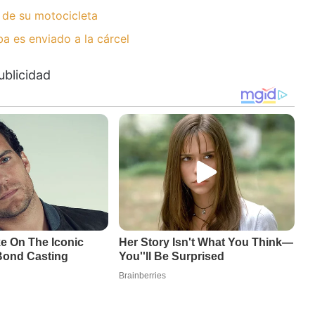
 de su motocicleta
 es enviado a la cárcel
ublicidad