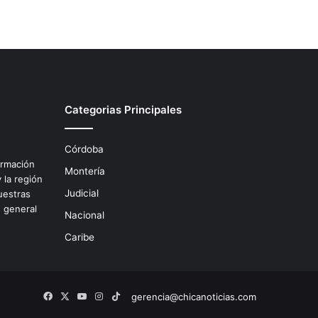
Categorias Principales
Córdoba
ormación
Montería
 la región
Judicial
uestras
s general
Nacional
.
Caribe
Facebook
X
YouTube
Instagram
TikTok
gerencia@chicanoticias.com