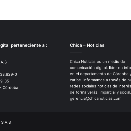
gital perteneciente a :
Chica – Noticias
Chica Noticias es un medio de
.A.S
comunicación digital, líder en inf
en el departamento de Córdoba y
533.829-0
caríbe. Informamos a través de n
#9-35
redes sociales noticias de interé
 - Córdoba
de forma veráz, imparcial y social
gerencia@chicanoticias.com
 S.A.S