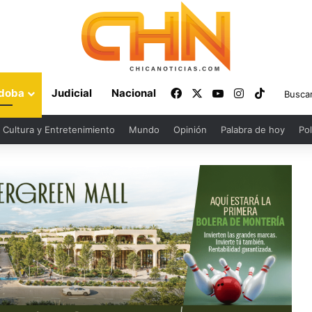
Facebook
X
YouTube
Instagram
TikTok
doba
Judicial
Nacional
Cultura y Entretenimiento
Mundo
Opinión
Palabra de hoy
Pol