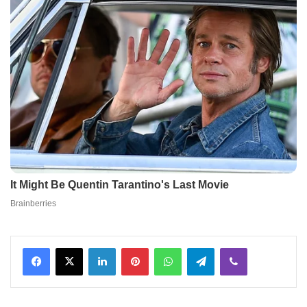
Facebook
X
LinkedIn
Pinterest
WhatsApp
Telegram
Viber