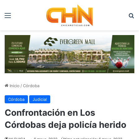
Menú
B
Inicio
/
Córdoba
Córdoba
Judicial
Confrontación en Los
Córdobas deja policía herido