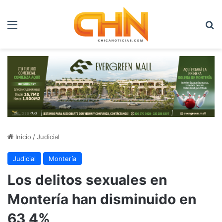
Menú
B
Inicio
/
Judicial
Judicial
Montería
Los delitos sexuales en
Montería han disminuido en
63,4%