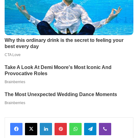
Facebook
X
LinkedIn
Pinterest
WhatsApp
Telegram
Viber