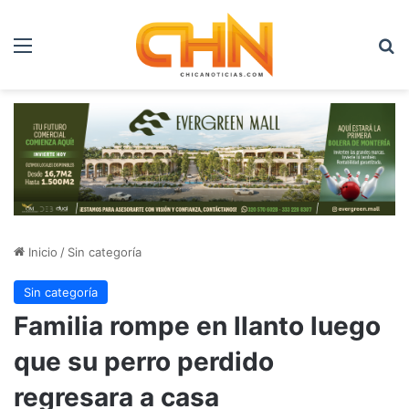
Menú
B
Inicio
/
Sin categoría
Sin categoría
Familia rompe en llanto luego
que su perro perdido
regresara a casa