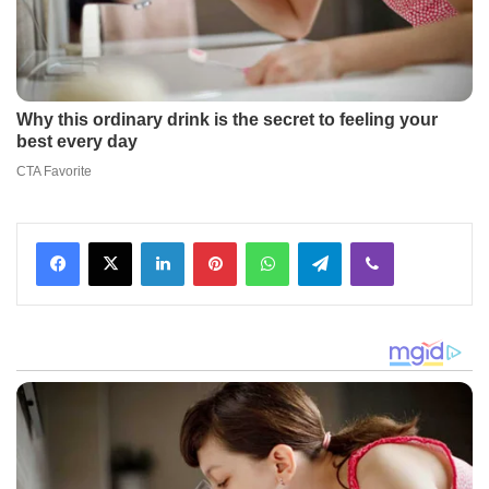
Facebook
X
LinkedIn
Pinterest
WhatsApp
Telegram
Viber