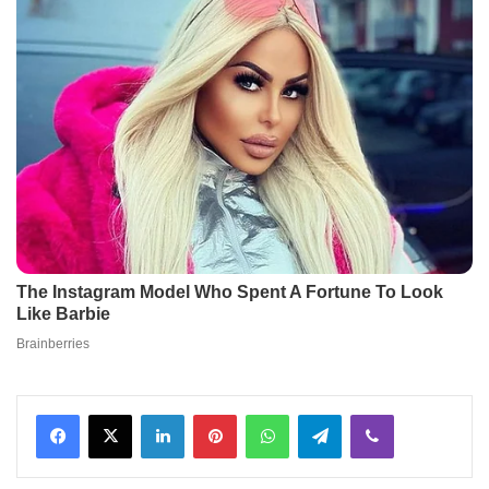
Facebook
X
LinkedIn
Pinterest
WhatsApp
Telegram
Viber