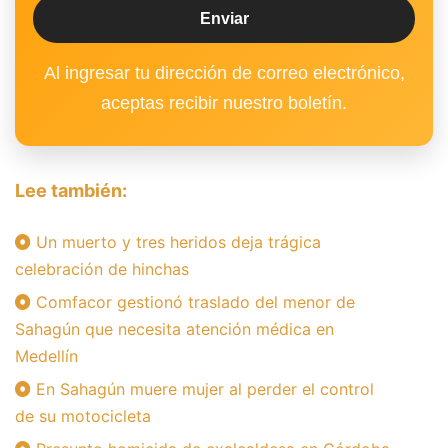
Al ingresar tu dirección de correo electrónico,
aceptas recibir nuestro boletín.
Lee también:
Un muerto y tres heridos deja trágica
celebración de hinchas
Comfacor gestionó traslado del menor de
Sahagún que necesita atención médica en
Medellín
En Sahagún muere mujer al perder el control
de su motocicleta