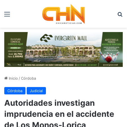
Menú
B
Inicio
/
Córdoba
Córdoba
Judicial
Autoridades investigan
imprudencia en el accidente
de Los Monos-Lorica