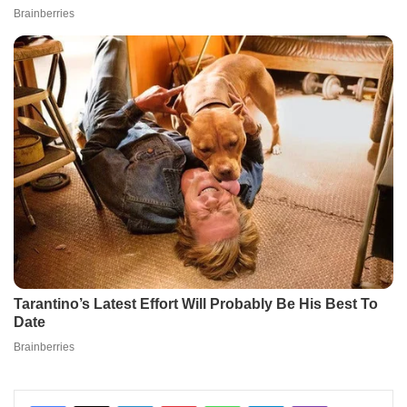
Facebook
X
LinkedIn
Pinterest
WhatsApp
Telegram
Viber