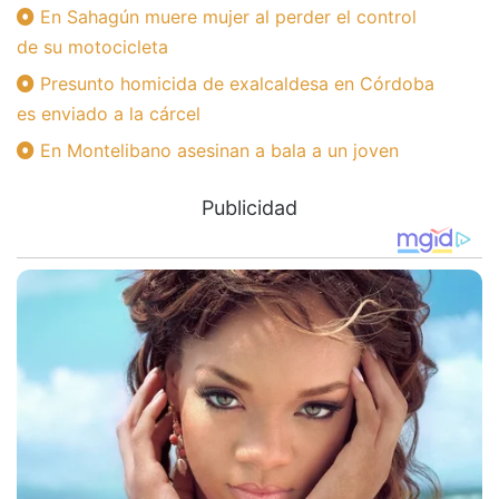
En Sahagún muere mujer al perder el control
de su motocicleta
Presunto homicida de exalcaldesa en Córdoba
es enviado a la cárcel
En Montelibano asesinan a bala a un joven
Publicidad