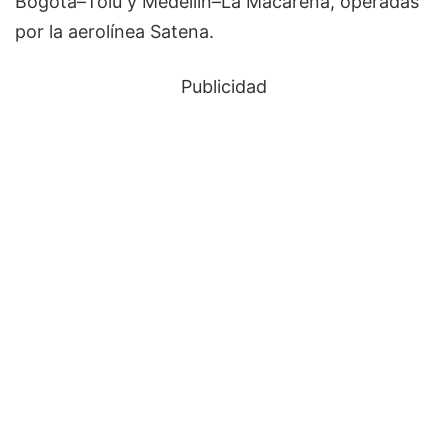
Bogotá–Tolú y Medellín–La Macarena, operadas
por la aerolínea Satena.
Publicidad