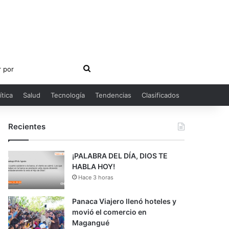
Buscar
por
ítica
Salud
Tecnología
Tendencias
Clasificados
Recientes
¡PALABRA DEL DÍA, DIOS TE
HABLA HOY!
Hace 3 horas
Panaca Viajero llenó hoteles y
movió el comercio en
Magangué