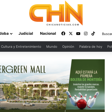
Facebook
X
YouTube
Instagram
TikTok
doba
Judicial
Nacional
Cultura y Entretenimiento
Mundo
Opinión
Palabra de hoy
Pol